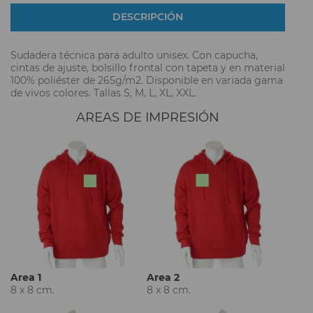
DESCRIPCIÓN
Sudadera técnica para adulto unisex. Con capucha,
cintas de ajuste, bolsillo frontal con tapeta y en material
100% poliéster de 265g/m2. Disponible en variada gama
de vivos colores. Tallas S, M, L, XL, XXL.
AREAS DE IMPRESIÓN
Area 1
Area 2
8 x 8 cm.
8 x 8 cm.