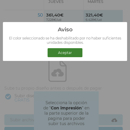
JUEVES
MARTES
50
361,40€
321,40€
7.228€/ud
6.428€/ud
Aviso
Precios sin IVA incluido
El color seleccionado se ha deshabilitado por no haber suficientes
unidades disponibles.
3
Sube tu logotipo.
Aceptar
Sube tu propio diseño antes o después de pagar
Subir diseño
GRATIS
Selecciona la opción
de "
Con impresión
" en
la parte superior de la
pagina para poder
Subir archivos ahora
subir tus archivos