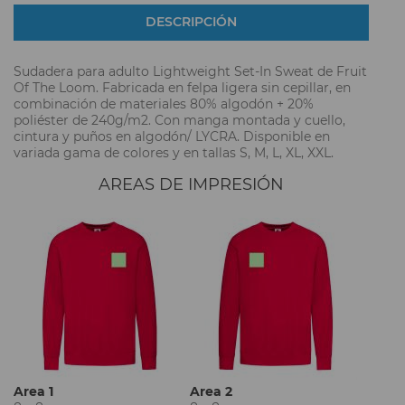
DESCRIPCIÓN
Sudadera para adulto Lightweight Set-In Sweat de Fruit
Of The Loom. Fabricada en felpa ligera sin cepillar, en
combinación de materiales 80% algodón + 20%
poliéster de 240g/m2. Con manga montada y cuello,
cintura y puños en algodón/ LYCRA. Disponible en
variada gama de colores y en tallas S, M, L, XL, XXL.
AREAS DE IMPRESIÓN
Area 1
Area 2