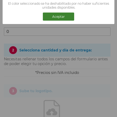
El color seleccionado se ha deshabilitado por no haber suficientes
unidades disponibles.
Aceptar
TALLA XXXL
2
Selecciona cantidad y día de entrega:
Necesitas rellenar todos los campos del formulario antes
de poder elegir tu opción y precio.
Precios sin IVA incluido
3
Sube tu logotipo.