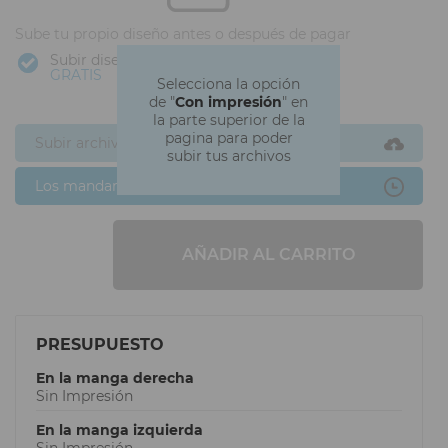
Sube tu propio diseño antes o después de pagar
Subir diseño
GRATIS
Selecciona la opción
de "
Con impresión
" en
la parte superior de la
pagina para poder
Subir archivos ahora
subir tus archivos
Los mandaré después
AÑADIR AL CARRITO
PRESUPUESTO
En la manga derecha
Sin Impresión
En la manga izquierda
Sin Impresión