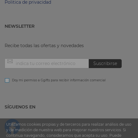
Politica de privacidad
NEWSLETTER
Recibe todas las ofertas y novedades
Inscríbase
Suscribirse
a
Doy mi permiso a Ggifts para recibir información comercial
nuestro
SÍGUENOS EN
boletín
de
Utilizamos cookies propias y de terceros para realizar análisis de uso
y de medición de nuestra web para mejorar nuestros servicios. Si
continua navegando, consideramos que acepta su uso. Puede
noticias: