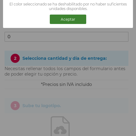
El color seleccionado se ha deshabilitado por no haber suficientes
unidades disponibles.
Aceptar
TALLA XXXL
2
Selecciona cantidad y día de entrega:
Necesitas rellenar todos los campos del formulario antes
de poder elegir tu opción y precio.
Precios sin IVA incluido
3
Sube tu logotipo.