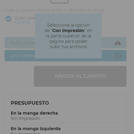
Sube tu propio diseño antes o después de pagar
Subir diseño
GRATIS
Selecciona la opción
de "
Con impresión
" en
la parte superior de la
pagina para poder
Subir archivos ahora
subir tus archivos
Los mandaré después
AÑADIR AL CARRITO
PRESUPUESTO
En la manga derecha
Sin Impresión
En la manga izquierda
Sin Impresión