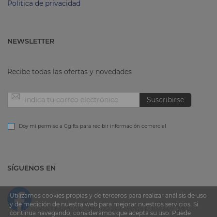
Politica de privacidad
NEWSLETTER
Recibe todas las ofertas y novedades
Inscríbase
Suscribirse
a
Doy mi permiso a Ggifts para recibir información comercial
nuestro
SÍGUENOS EN
boletín
de
Utilizamos cookies propias y de terceros para realizar análisis de uso
y de medición de nuestra web para mejorar nuestros servicios. Si
continua navegando, consideramos que acepta su uso. Puede
noticias: