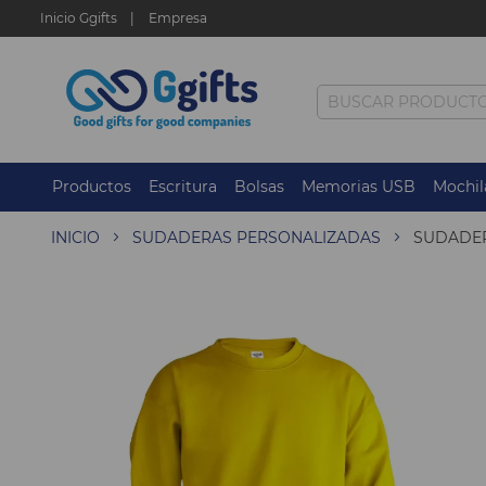
Inicio Ggifts
Empresa
Productos
Escritura
Bolsas
Memorias USB
Mochil
INICIO
SUDADERAS PERSONALIZADAS
SUDADER