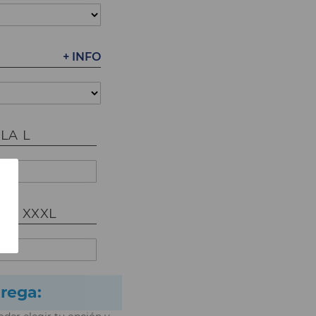
+ INFO
LA L
LLA XXXL
trega: