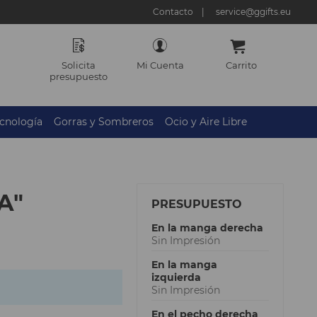
Contacto
service@ggifts.eu
Solicita
Mi Cuenta
Carrito
presupuesto
cnología
Gorras y Sombreros
Ocio y Aire Libre
A"
PRESUPUESTO
En la manga derecha
Sin Impresión
En la manga
izquierda
Sin Impresión
En el pecho derecha