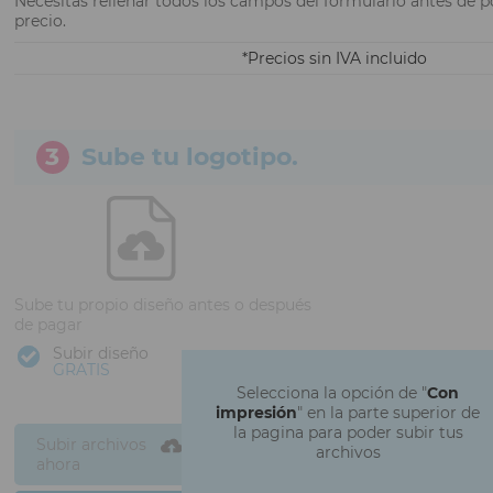
Necesitas rellenar todos los campos del formulario antes de p
precio.
Precios sin IVA incluido
3
Sube tu logotipo.
Sube tu propio diseño antes o después
de pagar
Subir diseño
GRATIS
Selecciona la opción de "
Con
impresión
" en la parte superior de
la pagina para poder subir tus
Subir archivos
archivos
ahora