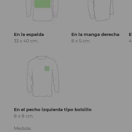
En la espalda
En la manga derecha
E
33 x 40 cm.
8 x 5 cm.
4
En el pecho izquierda tipo bolsillo
8 x 8 cm.
Medida: