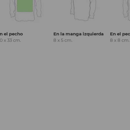
n el pecho
En la manga izquierda
En el pe
0 x 33 cm.
8 x 5 cm.
8 x 8 cm.