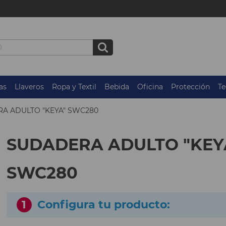
as
Llaveros
Ropa y Textil
Bebida
Oficina
Protección
Te
A ADULTO "KEYA" SWC280
SUDADERA ADULTO "KEY
SWC280
1
Configura tu producto: