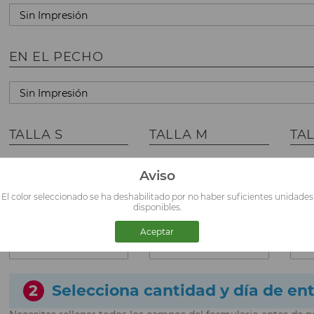
EN EL PECHO
TALLA S
TALLA M
TAL
Aviso
El color seleccionado se ha deshabilitado por no haber suficientes unidades
disponibles.
TALLA XL
TALLA XXL
TA
Aceptar
2
Selecciona cantidad y día de en