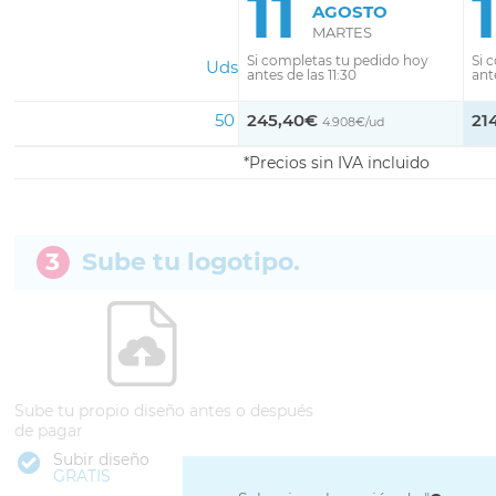
11
AGOSTO
MARTES
Si completas tu pedido hoy
Si 
Uds
antes de las 11:30
ante
50
245,40€
21
4.908€/ud
Precios sin IVA incluido
3
Sube tu logotipo.
Sube tu propio diseño antes o después
de pagar
Subir diseño
GRATIS