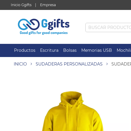
Inicio Ggifts
Empresa
Productos
Escritura
Bolsas
Memorias USB
Mochil
INICIO
SUDADERAS PERSONALIZADAS
SUDADER