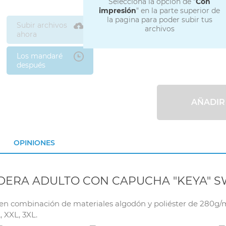
Selecciona la opción de "
Con
impresión
" en la parte superior de
la pagina para poder subir tus
Subir archivos
archivos
ahora
Los mandaré
después
AÑADIR
OPINIONES
DERA ADULTO CON CAPUCHA "KEYA" S
combinación de materiales algodón y poliéster de 280g/m2. 
, XXL, 3XL.