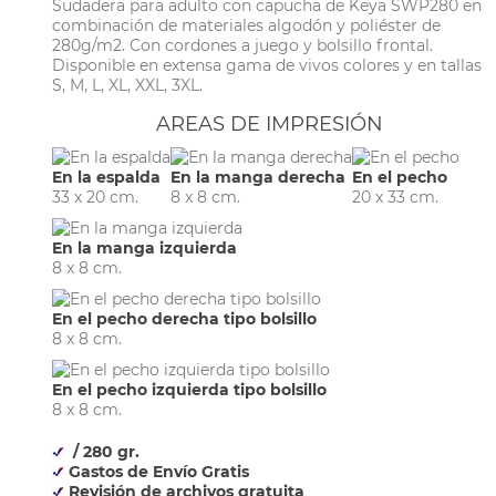
Sudadera para adulto con capucha de Keya SWP280 en
combinación de materiales algodón y poliéster de
280g/m2. Con cordones a juego y bolsillo frontal.
Disponible en extensa gama de vivos colores y en tallas
S, M, L, XL, XXL, 3XL.
AREAS DE IMPRESIÓN
En la espalda
En la manga derecha
En el pecho
33 x 20 cm.
8 x 8 cm.
20 x 33 cm.
En la manga izquierda
8 x 8 cm.
En el pecho derecha tipo bolsillo
8 x 8 cm.
En el pecho izquierda tipo bolsillo
8 x 8 cm.
/ 280 gr.
Gastos de Envío Gratis
Revisión de archivos gratuita