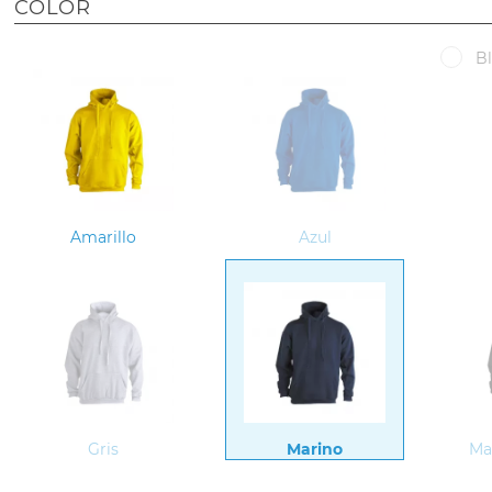
COLOR
B
Amarillo
Azul
Gris
Marino
Ma