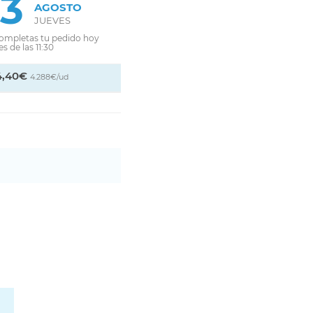
13
AGOSTO
JUEVES
completas tu pedido hoy
s de las 11:30
4,40€
4.288€/ud