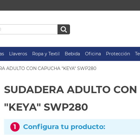
as
Llaveros
Ropa y Textil
Bebida
Oficina
Protección
Te
A ADULTO CON CAPUCHA "KEYA" SWP280
SUDADERA ADULTO CON
"KEYA" SWP280
1
Configura tu producto: