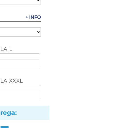
+ INFO
LA L
LLA XXXL
trega: