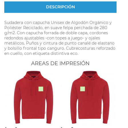
DESCRIPCIÓN
Sudadera con capucha Unisex de Algodón Orgánico y
Poliéster Reciclado, en suave felpa perchada de 280
g/m2. Con capucha forrada de doble capa, cordones
redondos ajustables -con topes a juego- y ojales
metálicos. Puños y cintura de punto canalé de elastano
y bolsillo frontal tipo canguro. Cubrecosturas reforzado
en cuello, con etiqueta distintiva eco.
AREAS DE IMPRESIÓN