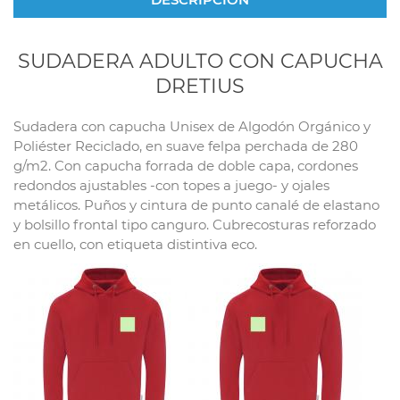
SUDADERA ADULTO CON CAPUCHA
DRETIUS
Sudadera con capucha Unisex de Algodón Orgánico y
Poliéster Reciclado, en suave felpa perchada de 280
g/m2. Con capucha forrada de doble capa, cordones
redondos ajustables -con topes a juego- y ojales
metálicos. Puños y cintura de punto canalé de elastano
y bolsillo frontal tipo canguro. Cubrecosturas reforzado
en cuello, con etiqueta distintiva eco.