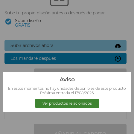
Sube tu propio diseño antes o después de pagar
Subir diseño
GRATIS
Subir archivos ahora
Los mandaré después
AÑADIR AL CARRITO
Aviso
En estos momentos no hay unidades disponibles de este producto.
Próxima entrada el 17/08/2026.
Ver productos relacionados
PRESUPUESTO