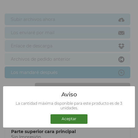
Subir archivos ahora
Los enviaré por mail
Enlace de descarga
Archivos de pedido anterior
Los mandaré después
AÑADIR AL CARRITO
Aviso
La cantidad máxima disponible para este producto es de 3
unidades.
Aceptar
PRESUPUESTO
Parte superior cara principal
Sin Impresión