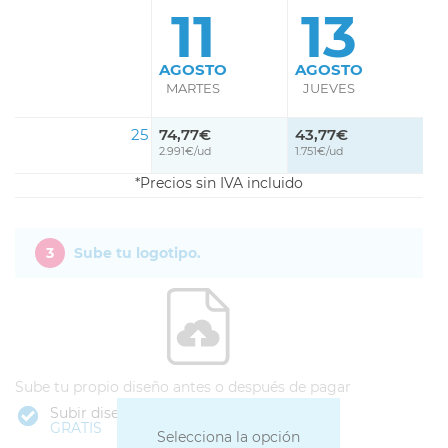
11
13
AGOSTO
AGOSTO
MARTES
JUEVES
25
74,77€
43,77€
2.991€/ud
1.751€/ud
Precios sin IVA incluido
3
Sube tu logotipo.
Sube tu propio diseño antes o después de pagar
Subir diseño
GRATIS
Selecciona la opción