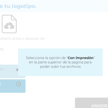
e tu logotipo.
 diseño antes o después de
eño
Selecciona la opción de "
Con impresión
"
en la parte superior de la pagina para
poder subir tus archivos
os
é
AÑADIR