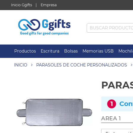
Inicio Ggifts
Empresa
Productos
Escritura
Bolsas
Memorias USB
Mochil
INICIO
PARASOLES DE COCHE PERSONALIZADOS
PARAS
1
Con
AREA 1