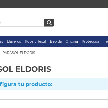
as
Llaveros
Ropa y Textil
Bebida
Oficina
Protección
Te
PARASOL ELDORIS
OL ELDORIS
figura tu producto: