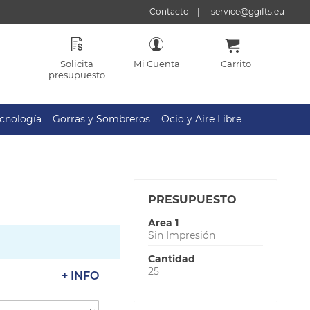
Contacto
service@ggifts.eu
Solicita
Mi Cuenta
Carrito
presupuesto
cnología
Gorras y Sombreros
Ocio y Aire Libre
PRESUPUESTO
Area 1
Sin Impresión
Cantidad
25
+ INFO