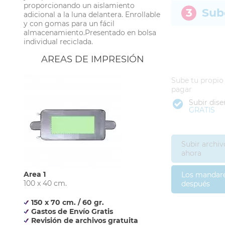
proporcionando un aislamiento
3
Sub
adicional a la luna delantera. Enrollable
y con gomas para un fácil
almacenamiento.Presentado en bolsa
individual reciclada.
AREAS DE IMPRESIÓN
Sube tu propio
pagar
Subir dis
GRATIS
Subir archiv
ahora
Area 1
Los mandar
100 x 40 cm.
después
150 x 70 cm. / 60 gr.
Gastos de Envío Gratis
Revisión de archivos gratuita