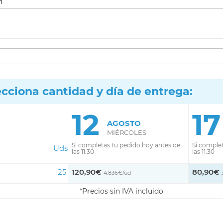
ecciona cantidad y día de entrega:
12
17
AGOSTO
MIÉRCOLES
Si completas tu pedido hoy antes de
Si comple
Uds
las 11:30
las 11:30
25
120,90€
80,90€
4.836€/ud
Precios sin IVA incluido