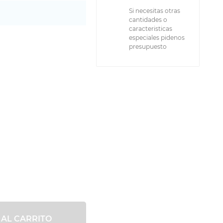
Si necesitas otras
cantidades o
caracteristicas
especiales pidenos
presupuesto
 AL CARRITO