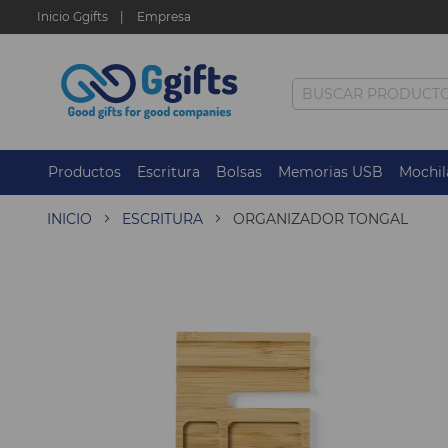
Inicio Ggifts
Empresa
Productos
Escritura
Bolsas
Memorias USB
Mochil
INICIO
ESCRITURA
ORGANIZADOR TONGAL