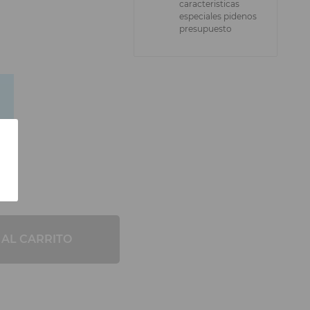
caracteristicas
especiales pidenos
presupuesto
 AL CARRITO