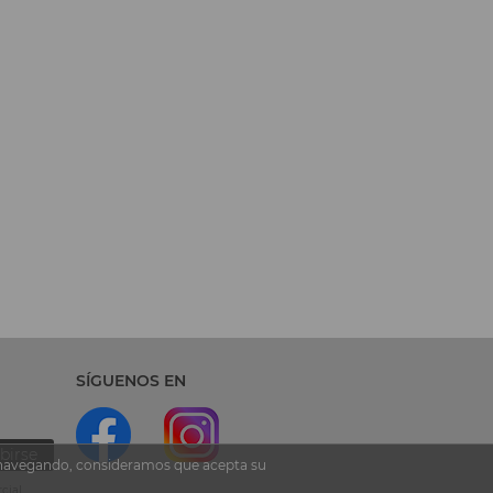
SÍGUENOS EN
birse
ua navegando, consideramos que acepta su
cial