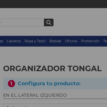
as
Llaveros
Ropa y Textil
Bebida
Oficina
Protección
Te
ORGANIZADOR TONGAL
1
Configura tu producto:
EN EL LATERAL IZQUIERDO