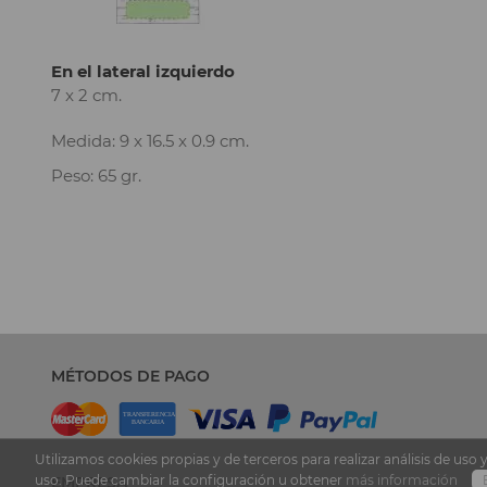
En el lateral izquierdo
7 x 2 cm.
Medida: 9 x 16.5 x 0.9 cm.
Peso: 65 gr.
MÉTODOS DE PAGO
Utilizamos cookies propias y de terceros para realizar análisis de u
uso. Puede cambiar la configuración u obtener
más información
EMPRESA