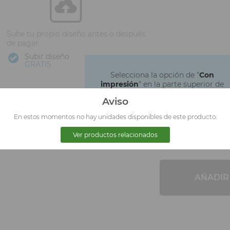
Sube tu propio diseño antes o después
de pagar
Subir diseño
GRATIS
Selecciona la opción de "
Con
impresión
" en la parte superior de
la pagina para poder subir tus
Subir archivos
Aviso
archivos
ahora
En estos momentos no hay unidades disponibles de este producto.
Los mandaré
Ver productos relacionados
después
AÑADIR