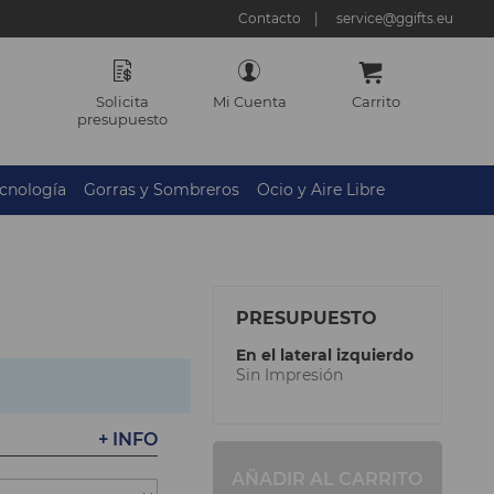
Contacto
service@ggifts.eu
Solicita
Mi Cuenta
Carrito
presupuesto
cnología
Gorras y Sombreros
Ocio y Aire Libre
PRESUPUESTO
En el lateral izquierdo
Sin Impresión
+ INFO
AÑADIR AL CARRITO