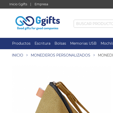
Inicio Ggifts
Empresa
Productos
Escritura
Bolsas
Memorias USB
Mochil
INICIO
MONEDEROS PERSONALIZADOS
MONEDE