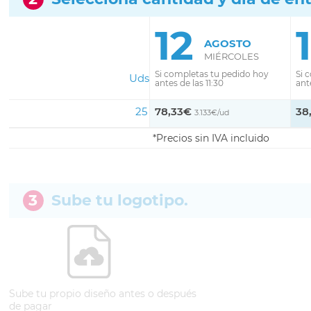
12
AGOSTO
MIÉRCOLES
Si completas tu pedido hoy
Si 
Uds
antes de las 11:30
ante
25
78,33€
38
3.133€/ud
Precios sin IVA incluido
3
Sube tu logotipo.
Sube tu propio diseño antes o después
de pagar