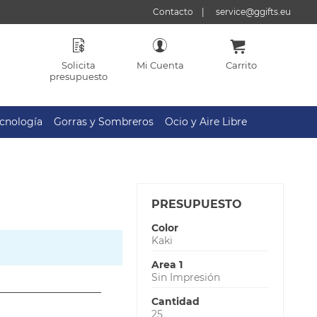
Contacto
service@ggifts.eu
Solicita
Mi Cuenta
Carrito
presupuesto
cnología
Gorras y Sombreros
Ocio y Aire Libre
PRESUPUESTO
Color
Kaki
Area 1
Sin Impresión
Cantidad
25