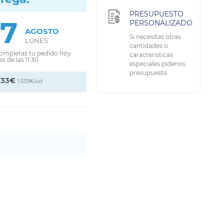
PRESUPUESTO
17
PERSONALIZADO
AGOSTO
Si necesitas otras
LUNES
cantidades o
completas tu pedido hoy
caracteristicas
s de las 11:30
especiales pidenos
presupuesto
,33€
1.533€/ud