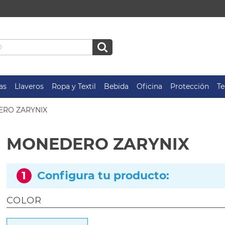
as
Llaveros
Ropa y Textil
Bebida
Oficina
Protección
Te
RO ZARYNIX
MONEDERO ZARYNIX
1
Configura tu producto:
COLOR