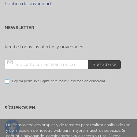
Politica de privacidad
NEWSLETTER
Recibe todas las ofertas y novedades
Inscríbase
Suscribirse
a
Doy mi permiso a Ggifts para recibir información comercial
nuestro
SÍGUENOS EN
boletín
de
Utilizamos cookies propias y de terceros para realizar análisis de uso
y de medición de nuestra web para mejorar nuestros servicios. Si
continua navegando, consideramos que acepta su uso. Puede