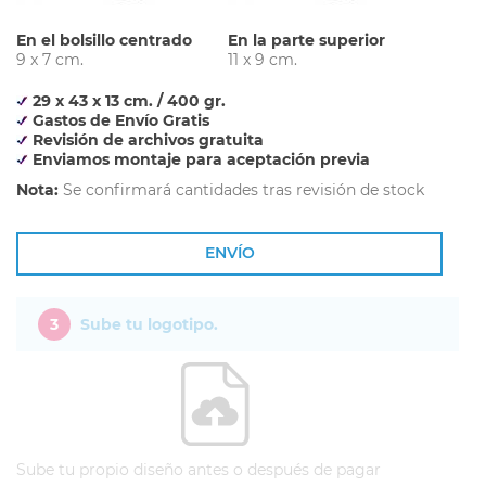
En el bolsillo centrado
En la parte superior
9 x 7 cm.
11 x 9 cm.
29 x 43 x 13 cm. / 400 gr.
Gastos de Envío Gratis
Revisión de archivos gratuita
Enviamos montaje para aceptación previa
Nota:
Se confirmará cantidades tras revisión de stock
ENVÍO
3
Sube tu logotipo.
Sube tu propio diseño antes o después de pagar