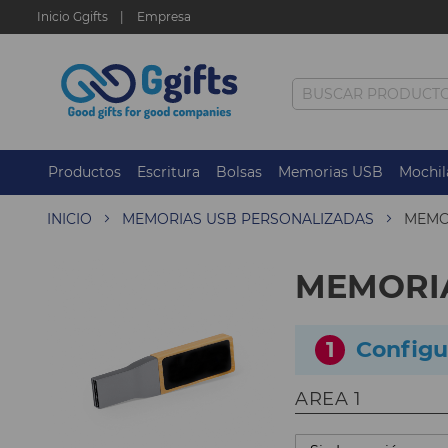
Inicio Ggifts
Empresa
Productos
Escritura
Bolsas
Memorias USB
Mochil
INICIO
MEMORIAS USB PERSONALIZADAS
MEMO
MEMORIA
1
Configu
AREA 1