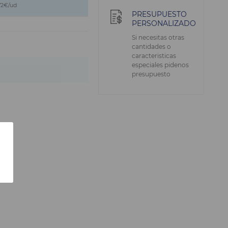
72€/ud
PRESUPUESTO
PERSONALIZADO
Si necesitas otras
cantidades o
caracteristicas
especiales pidenos
presupuesto