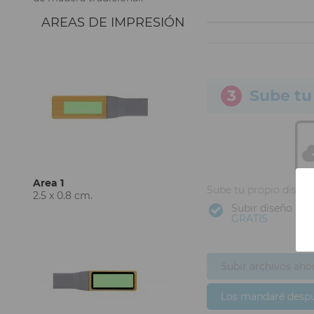
AREAS DE IMPRESIÓN
3
Sube tu
Area 1
Sube tu propio diseñ
2.5 x 0.8 cm.
Subir diseño
GRATIS
Subir archivos aho
Los mandaré desp