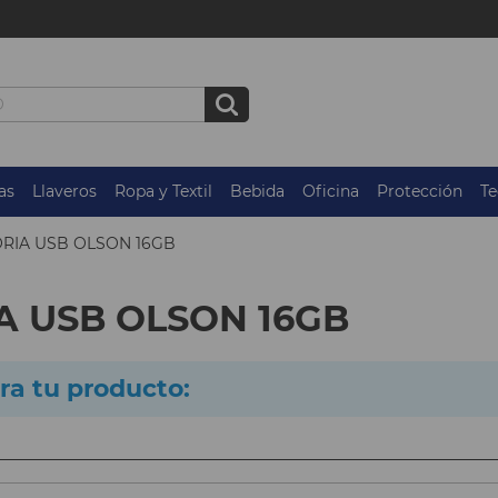
as
Llaveros
Ropa y Textil
Bebida
Oficina
Protección
Te
RIA USB OLSON 16GB
 USB OLSON 16GB
ra tu producto: