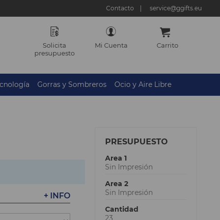
Contacto
service@ggifts.eu
Solicita
Mi Cuenta
Carrito
presupuesto
cnología
Gorras y Sombreros
Ocio y Aire Libre
PRESUPUESTO
Area 1
Sin Impresión
Area 2
Sin Impresión
+ INFO
Cantidad
23