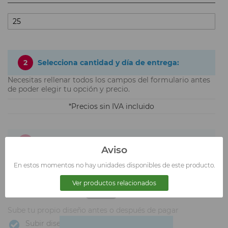
2
Selecciona cantidad y día de entrega:
Necesitas rellenar todos los campos del formulario antes
de poder elegir tu opción y precio.
Precios sin IVA incluido
3
Sube tu logotipo.
Aviso
En estos momentos no hay unidades disponibles de este producto.
Ver productos relacionados
Sube tu propio diseño antes o después de pagar
Subir diseño