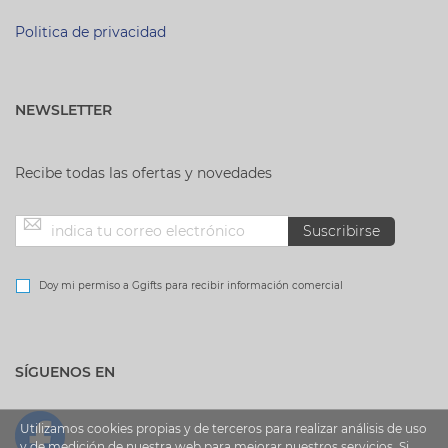
Politica de privacidad
NEWSLETTER
Recibe todas las ofertas y novedades
Inscríbase
Suscribirse
a
Doy mi permiso a Ggifts para recibir información comercial
nuestro
SÍGUENOS EN
boletín
de
Utilizamos cookies propias y de terceros para realizar análisis de uso
y de medición de nuestra web para mejorar nuestros servicios. Si