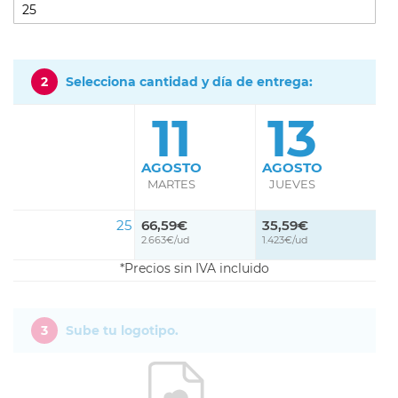
2
Selecciona cantidad y día de entrega:
11
13
AGOSTO
AGOSTO
MARTES
JUEVES
25
66,59€
35,59€
2.663€/ud
1.423€/ud
Precios sin IVA incluido
3
Sube tu logotipo.