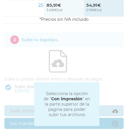
25
85,91€
54,91€
3.436€/ud
2.196€/ud
Precios sin IVA incluido
3
Sube tu logotipo.
Sube tu propio diseño antes o después de pagar
Subir diseño
GRATIS
Selecciona la opción
de "
Con impresión
" en
la parte superior de la
pagina para poder
Subir archivos ahora
subir tus archivos
Los mandaré después