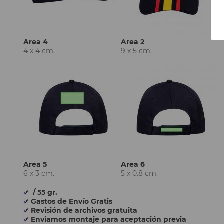
Area 4
Area 2
4 x 4 cm.
9 x 5 cm.
Area 5
Area 6
6 x 3 cm.
5 x 0.8 cm.
/ 55 gr.
Gastos de Envío Gratis
Revisión de archivos gratuita
Enviamos montaje para aceptación previa