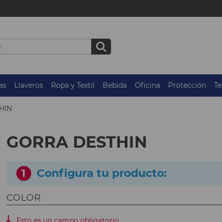
as
Llaveros
Ropa y Textil
Bebida
Oficina
Protección
Te
HIN
GORRA DESTHIN
1
Configura tu producto:
COLOR
Esto es un campo obligatorio.