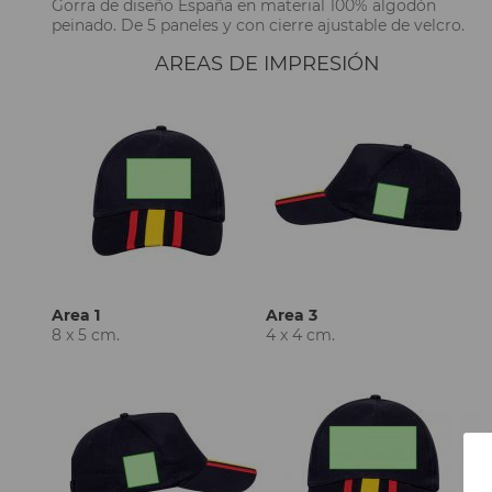
Gorra de diseño España en material 100% algodón
peinado. De 5 paneles y con cierre ajustable de velcro.
AREAS DE IMPRESIÓN
Area 1
Area 3
8 x 5 cm.
4 x 4 cm.