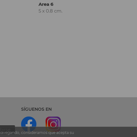
Area 6
5 x 0.8 cm.
SÍGUENOS EN
birse
ua navegando, consideramos que acepta su