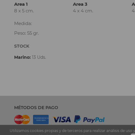
Area 1
Area 3
A
8 x 5 cm.
4 x 4 cm.
4
Medida:
Peso: 55 gr.
STOCK
Marino:
13 Uds.
MÉTODOS DE PAGO
Utilizamos cookies propias y de terceros para realizar análisis de u