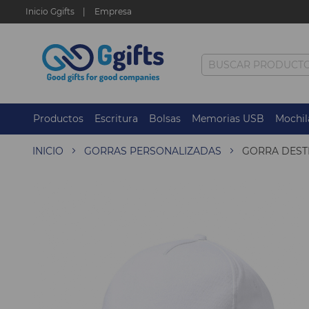
Inicio Ggifts
Empresa
Productos
Escritura
Bolsas
Memorias USB
Mochil
INICIO
GORRAS PERSONALIZADAS
GORRA DEST