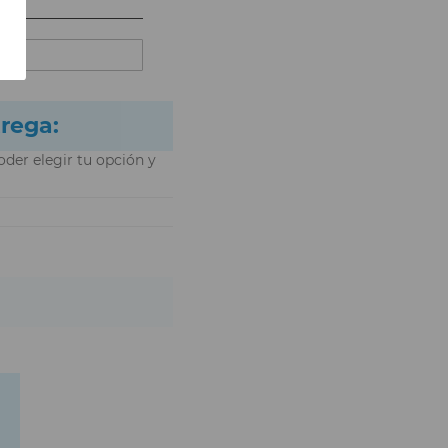
trega:
oder elegir tu opción y