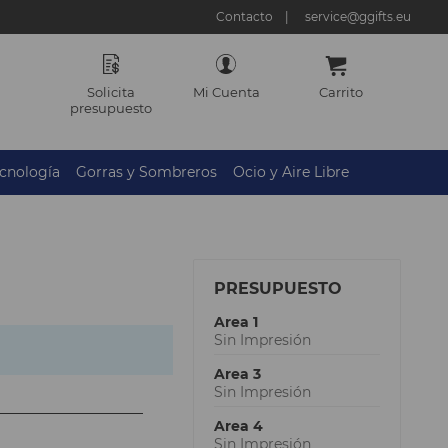
Contacto
service@ggifts.eu
Solicita
Mi Cuenta
Carrito
presupuesto
cnología
Gorras y Sombreros
Ocio y Aire Libre
PRESUPUESTO
Area 1
Sin Impresión
Area 3
Sin Impresión
Area 4
Sin Impresión