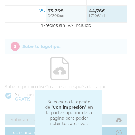
25
75,76€
44,76€
3.030€/ud
1.790€/ud
Precios sin IVA incluido
3
Sube tu logotipo.
Sube tu propio diseño antes o después de pagar
Subir diseño
GRATIS
Selecciona la opción
de "
Con impresión
" en
la parte superior de la
pagina para poder
Subir archivos ahora
subir tus archivos
Los mandaré después