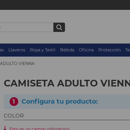
as
Llaveros
Ropa y Textil
Bebida
Oficina
Protección
Te
 ADULTO VIENNA
CAMISETA ADULTO VIEN
1
Configura tu producto:
COLOR
Esto es un campo obligatorio.