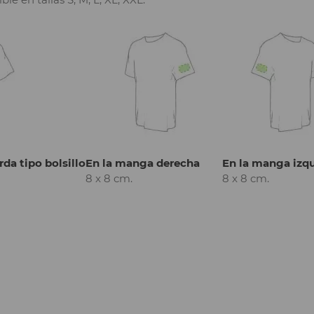
rda tipo bolsillo
En la manga derecha
En la manga izq
8 x 8 cm.
8 x 8 cm.