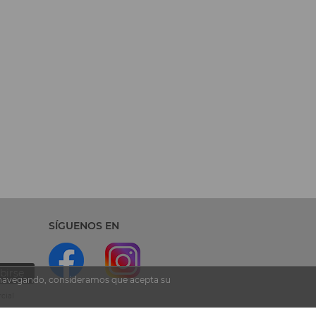
SÍGUENOS EN
birse
ua navegando, consideramos que acepta su
cial