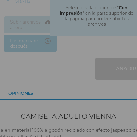
GRATIS
Selecciona la opción de "
Con
impresión
" en la parte superior de
la pagina para poder subir tus
Subir archivos
archivos
ahora
Los mandaré
después
AÑADIR
OPINIONES
CAMISETA ADULTO VIENNA
a en material 100% algodón reciclado con efecto jaspeado de 
le en tallas S, M, L, XL, XXL.