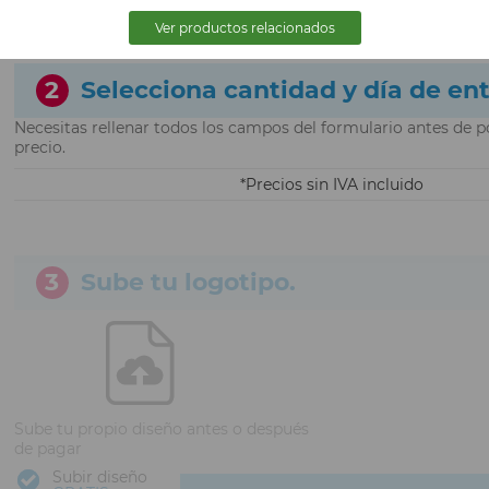
Ver productos relacionados
2
Selecciona cantidad y día de en
Necesitas rellenar todos los campos del formulario antes de p
precio.
Precios sin IVA incluido
3
Sube tu logotipo.
Sube tu propio diseño antes o después
de pagar
Subir diseño