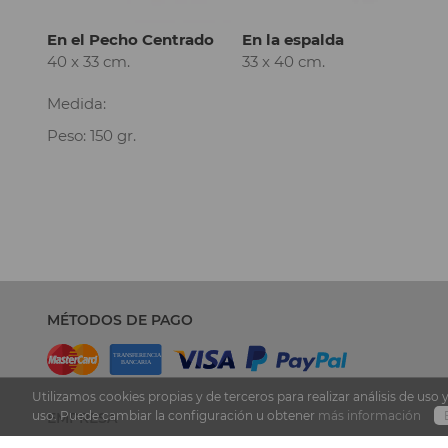
En el Pecho Centrado
En la espalda
40 x 33 cm.
33 x 40 cm.
Medida:
Peso: 150 gr.
MÉTODOS DE PAGO
Utilizamos cookies propias y de terceros para realizar análisis de u
uso. Puede cambiar la configuración u obtener
más información
EMPRESA