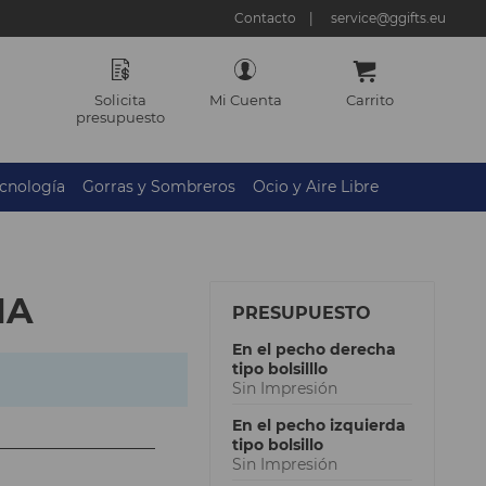
Contacto
service@ggifts.eu
Solicita
Mi Cuenta
Carrito
presupuesto
cnología
Gorras y Sombreros
Ocio y Aire Libre
NA
PRESUPUESTO
En el pecho derecha
tipo bolsilllo
Sin Impresión
En el pecho izquierda
tipo bolsillo
Sin Impresión