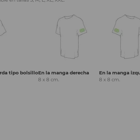
rda tipo bolsillo
En la manga derecha
En la manga izq
8 x 8 cm.
8 x 8 cm.