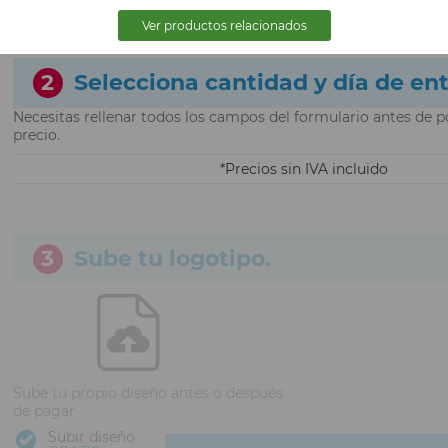
Ver productos relacionados
2
Selecciona cantidad y día de en
Necesitas rellenar todos los campos del formulario antes de p
precio.
Precios sin IVA incluido
3
Sube tu logotipo.
Sube tu propio diseño antes o después
de pagar
Subir diseño