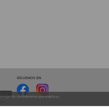
SÍGUENOS EN
birse
ua navegando, consideramos que acepta su
cial