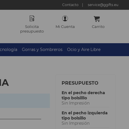
Contacto
service@ggifts.eu
Solicita
Mi Cuenta
Carrito
presupuesto
cnología
Gorras y Sombreros
Ocio y Aire Libre
NA
PRESUPUESTO
En el pecho derecha
tipo bolsilllo
Sin Impresión
En el pecho izquierda
tipo bolsillo
Sin Impresión