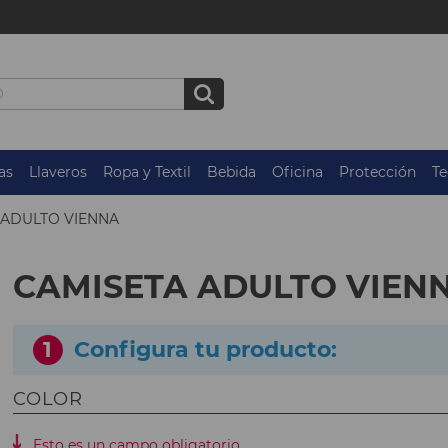
as
Llaveros
Ropa y Textil
Bebida
Oficina
Protección
Te
 ADULTO VIENNA
CAMISETA ADULTO VIEN
1
Configura tu producto:
COLOR
Esto es un campo obligatorio.