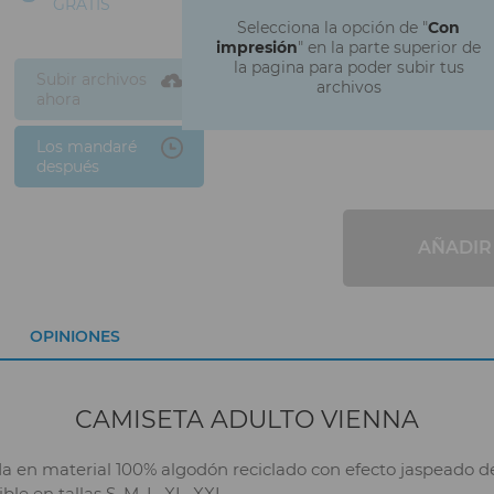
GRATIS
Selecciona la opción de "
Con
impresión
" en la parte superior de
la pagina para poder subir tus
Subir archivos
archivos
ahora
Los mandaré
después
AÑADIR
OPINIONES
CAMISETA ADULTO VIENNA
a en material 100% algodón reciclado con efecto jaspeado de 
le en tallas S, M, L, XL, XXL.