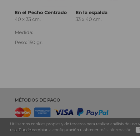
En el Pecho Centrado
En la espalda
40 x 33 cm.
33 x 40 cm.
Medida:
Peso: 150 gr.
MÉTODOS DE PAGO
Utilizamos cookies propias y de terceros para realizar análisis de u
uso. Puede cambiar la configuración u obtener
más información
EMPRESA