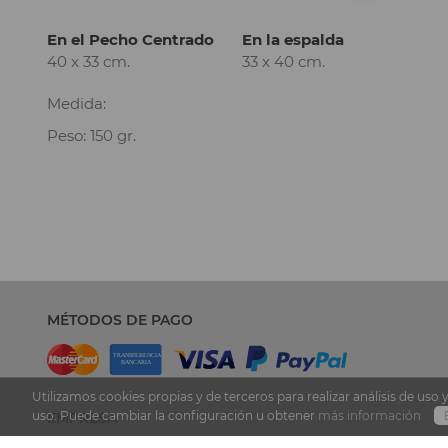
En el Pecho Centrado
En la espalda
40 x 33 cm.
33 x 40 cm.
Medida:
Peso: 150 gr.
MÉTODOS DE PAGO
Utilizamos cookies propias y de terceros para realizar análisis de u
uso. Puede cambiar la configuración u obtener
más información
EMPRESA