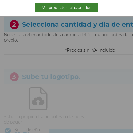
Ver productos relacionados
2
Selecciona cantidad y día de en
Necesitas rellenar todos los campos del formulario antes de p
precio.
Precios sin IVA incluido
3
Sube tu logotipo.
Sube tu propio diseño antes o después
de pagar
Subir diseño