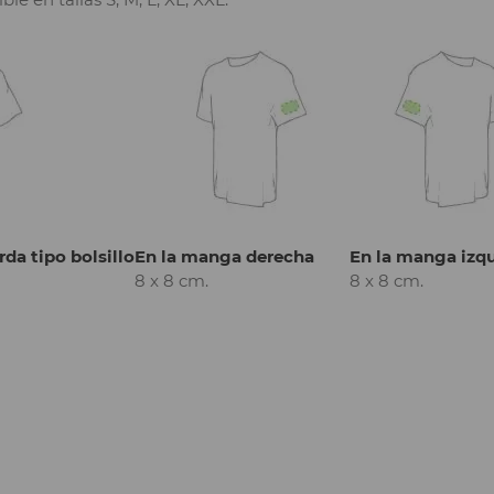
rda tipo bolsillo
En la manga derecha
En la manga izq
8 x 8 cm.
8 x 8 cm.