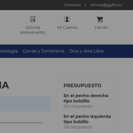
Contacto
service@ggifts.eu
Solicita
Mi Cuenta
Carrito
presupuesto
cnología
Gorras y Sombreros
Ocio y Aire Libre
NA
PRESUPUESTO
En el pecho derecha
tipo bolsilllo
Sin Impresión
En el pecho izquierda
tipo bolsillo
Sin Impresión