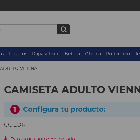
as
Llaveros
Ropa y Textil
Bebida
Oficina
Protección
Te
 ADULTO VIENNA
CAMISETA ADULTO VIEN
1
Configura tu producto:
COLOR
Esto es un campo obligatorio.