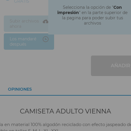
GRATIS
Selecciona la opción de "
Con
impresión
" en la parte superior de
la pagina para poder subir tus
Subir archivos
archivos
ahora
Los mandaré
después
AÑADIR
OPINIONES
CAMISETA ADULTO VIENNA
a en material 100% algodón reciclado con efecto jaspeado de 
le en tallas S, M, L, XL, XXL.