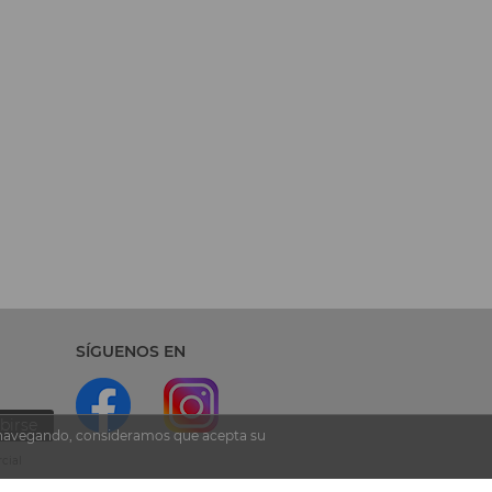
SÍGUENOS EN
birse
ua navegando, consideramos que acepta su
cial