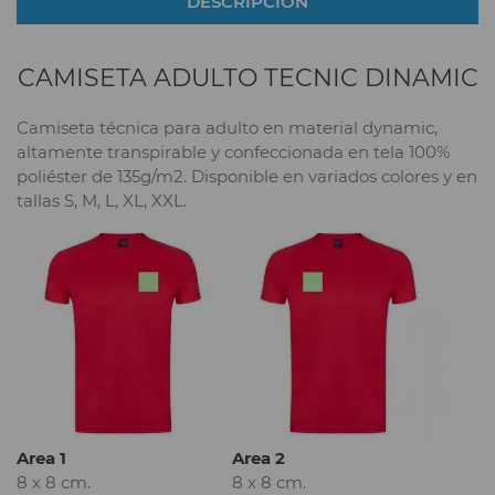
DESCRIPCIÓN
CAMISETA ADULTO TECNIC DINAMIC
Camiseta técnica para adulto en material dynamic,
altamente transpirable y confeccionada en tela 100%
poliéster de 135g/m2. Disponible en variados colores y en
tallas S, M, L, XL, XXL.
Area 1
Area 2
8 x 8 cm.
8 x 8 cm.