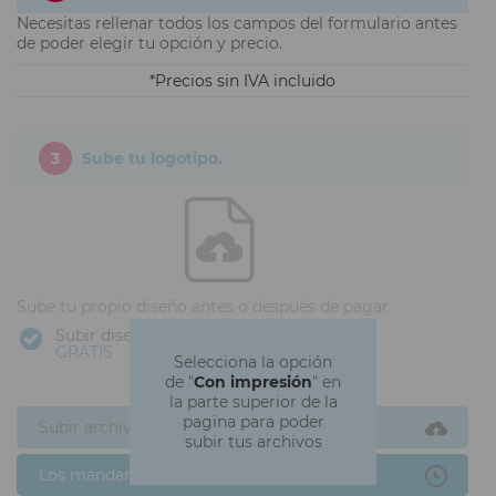
Necesitas rellenar todos los campos del formulario antes
de poder elegir tu opción y precio.
Precios sin IVA incluido
3
Sube tu logotipo.
Sube tu propio diseño antes o después de pagar
Subir diseño
GRATIS
Selecciona la opción
de "
Con impresión
" en
la parte superior de la
pagina para poder
Subir archivos ahora
subir tus archivos
Los mandaré después