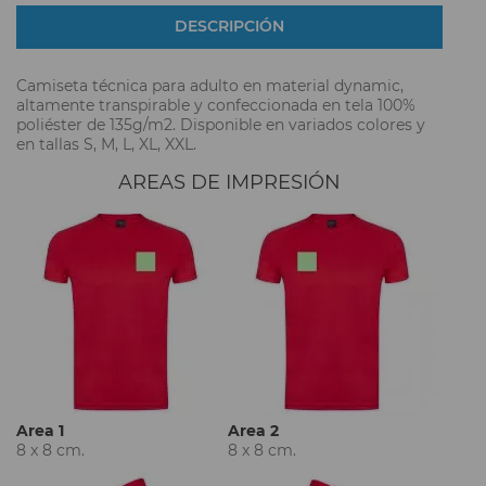
DESCRIPCIÓN
Camiseta técnica para adulto en material dynamic,
altamente transpirable y confeccionada en tela 100%
poliéster de 135g/m2. Disponible en variados colores y
en tallas S, M, L, XL, XXL.
AREAS DE IMPRESIÓN
Area 1
Area 2
8 x 8 cm.
8 x 8 cm.