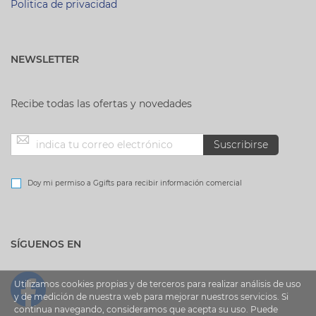
Politica de privacidad
NEWSLETTER
Recibe todas las ofertas y novedades
Inscríbase
Suscribirse
a
Doy mi permiso a Ggifts para recibir información comercial
nuestro
SÍGUENOS EN
boletín
de
Utilizamos cookies propias y de terceros para realizar análisis de uso
y de medición de nuestra web para mejorar nuestros servicios. Si
continua navegando, consideramos que acepta su uso. Puede
noticias: