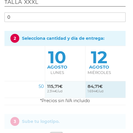
TALLA XXXL
2
Selecciona cantidad y día de entrega:
10
12
AGOSTO
AGOSTO
LUNES
MIÉRCOLES
50
115,71€
84,71€
2.314€/ud
1.694€/ud
Precios sin IVA incluido
3
Sube tu logotipo.