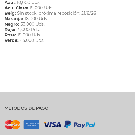
Azul:
10,000 Uds.
Azul Claro:
19,000 Uds.
Beig:
Sin stock, próxima reposición: 21/8/26
Naranja:
18,000 Uds.
Negro:
53,000 Uds.
Rojo:
21,000 Uds.
Rosa:
19,000 Uds.
Verde:
45,000 Uds.
MÉTODOS DE PAGO