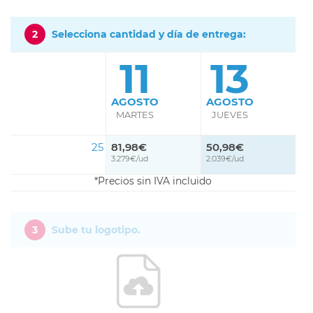
2
Selecciona cantidad y día de entrega:
11
13
AGOSTO
AGOSTO
MARTES
JUEVES
25
81,98€
50,98€
3.279€/ud
2.039€/ud
Precios sin IVA incluido
3
Sube tu logotipo.