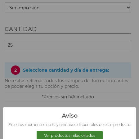
CANTIDAD
2
Selecciona cantidad y día de entrega:
Necesitas rellenar todos los campos del formulario antes
de poder elegir tu opción y precio.
Precios sin IVA incluido
Aviso
3
Sube tu logotipo.
En estos momentos no hay unidades disponibles de este producto.
Ver productos relacionados