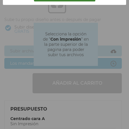
Sube tu propio diseño antes o después de pagar
Subir diseño
GRATIS
Selecciona la opción
de "
Con impresión
" en
la parte superior de la
pagina para poder
Subir archivos ahora
subir tus archivos
Los mandaré después
AÑADIR AL CARRITO
PRESUPUESTO
Centrado cara A
Sin Impresión