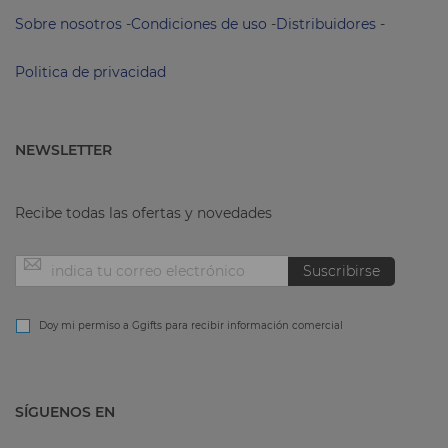
Sobre nosotros
-
Condiciones de uso
-
Distribuidores
-
Politica de privacidad
NEWSLETTER
Recibe todas las ofertas y novedades
Inscríbase
Suscribirse
a
Doy mi permiso a Ggifts para recibir información comercial
nuestro
SÍGUENOS EN
boletín