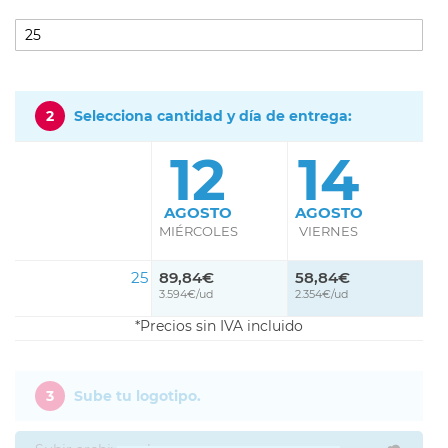
2
Selecciona cantidad y día de entrega:
12
14
AGOSTO
AGOSTO
MIÉRCOLES
VIERNES
25
89,84€
58,84€
3.594€/ud
2.354€/ud
Precios sin IVA incluido
3
Sube tu logotipo.