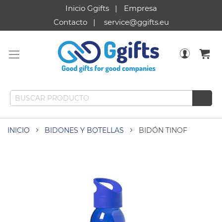
Inicio Ggifts
Empresa
Contacto
service@ggifts.eu
INICIO
BIDONES Y BOTELLAS
BIDÓN TINOF