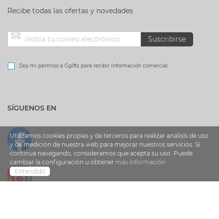
Recibe todas las ofertas y novedades
Inscríbase
Suscribirse
a
Doy mi permiso a Ggifts para recibir información comercial
nuestro
SÍGUENOS EN
boletín
de
Utilizamos cookies propias y de terceros para realizar análisis de uso
y de medición de nuestra web para mejorar nuestros servicios. Si
continua navegando, consideramos que acepta su uso. Puede
noticias:
cambiar la configuración u obtener
más información
Entendido