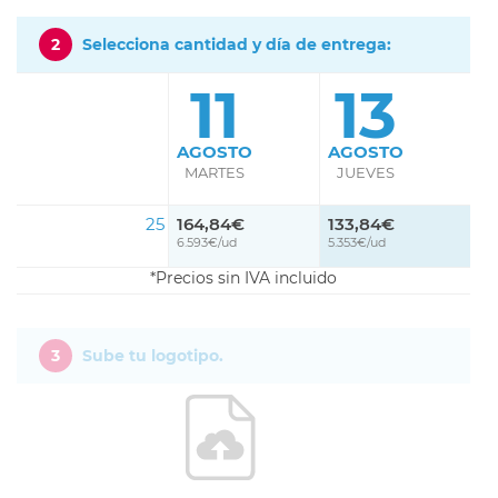
2
Selecciona cantidad y día de entrega:
11
13
AGOSTO
AGOSTO
MARTES
JUEVES
25
164,84€
133,84€
6.593€/ud
5.353€/ud
Precios sin IVA incluido
3
Sube tu logotipo.