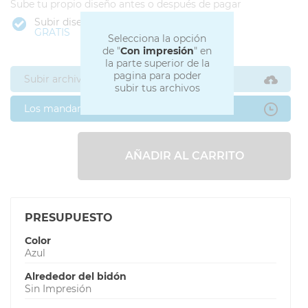
Sube tu propio diseño antes o después de pagar
Subir diseño
GRATIS
Selecciona la opción
de "
Con impresión
" en
la parte superior de la
pagina para poder
Subir archivos ahora
subir tus archivos
Los mandaré después
AÑADIR AL CARRITO
PRESUPUESTO
Color
Azul
Alrededor del bidón
Sin Impresión