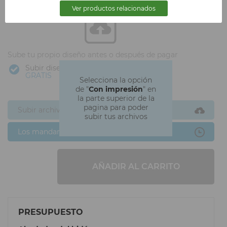
Ver productos relacionados
Sube tu propio diseño antes o después de pagar
Subir diseño
GRATIS
Selecciona la opción
de "
Con impresión
" en
la parte superior de la
pagina para poder
Subir archivos ahora
subir tus archivos
Los mandaré después
AÑADIR AL CARRITO
PRESUPUESTO