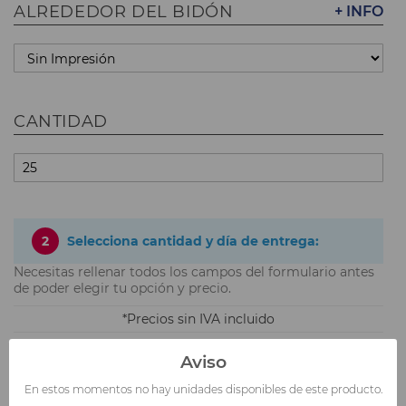
ALREDEDOR DEL BIDÓN
+ INFO
CANTIDAD
2
Selecciona cantidad y día de entrega:
Necesitas rellenar todos los campos del formulario antes
de poder elegir tu opción y precio.
Precios sin IVA incluido
Aviso
3
Sube tu logotipo.
En estos momentos no hay unidades disponibles de este producto.