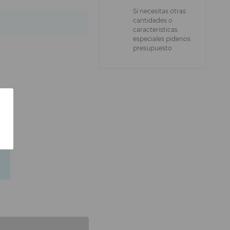
Si necesitas otras
cantidades o
caracteristicas
especiales pidenos
presupuesto