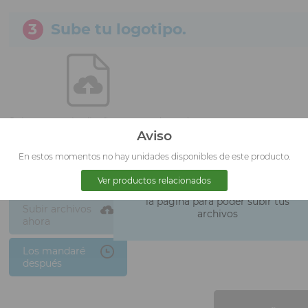
3
Sube tu logotipo.
Sube tu propio diseño antes o después
de pagar
Aviso
Subir diseño
En estos momentos no hay unidades disponibles de este producto.
GRATIS
Selecciona la opción de "
Con
Ver productos relacionados
impresión
" en la parte superior de
la pagina para poder subir tus
Subir archivos
archivos
ahora
Los mandaré
después