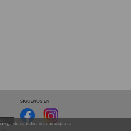
SÍGUENOS EN
birse
ua navegando, consideramos que acepta su
cial