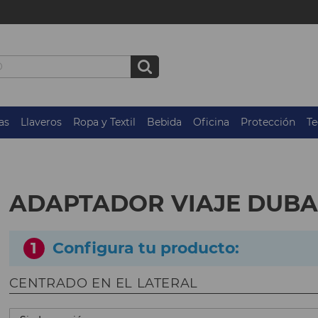
as
Llaveros
Ropa y Textil
Bebida
Oficina
Protección
Te
ADAPTADOR VIAJE DUB
1
Configura tu producto:
CENTRADO EN EL LATERAL