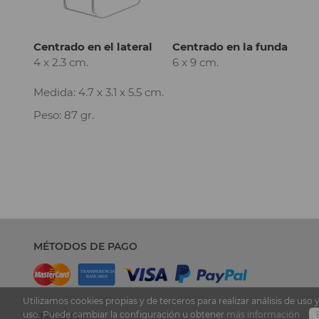
Centrado en el lateral
Centrado en la funda
4 x 2.3 cm.
6 x 9 cm.
Medida: 4.7 x 3.1 x 5.5 cm.
Peso: 87 gr.
MÉTODOS DE PAGO
Utilizamos cookies propias y de terceros para realizar análisis de u
uso. Puede cambiar la configuración u obtener
más información
EMPRESA