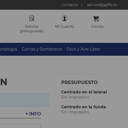
Contacto
service@ggifts.eu
Solicita
Mi Cuenta
Carrito
presupuesto
cnología
Gorras y Sombreros
Ocio y Aire Libre
AN
PRESUPUESTO
Centrado en el lateral
Sin Impresión
Centrado en la funda
Sin Impresión
+ INFO