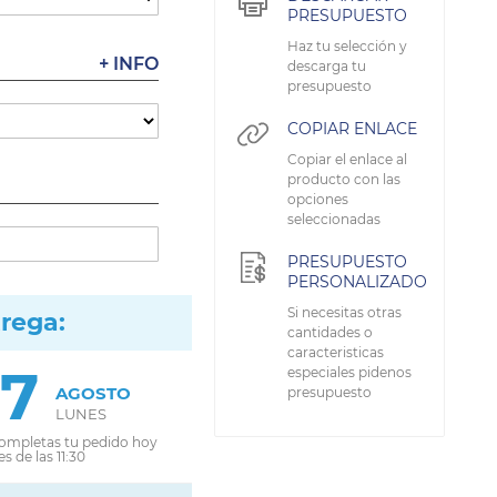
PRESUPUESTO
Haz tu selección y
+ INFO
descarga tu
presupuesto
COPIAR ENLACE
Copiar el enlace al
producto con las
opciones
seleccionadas
PRESUPUESTO
PERSONALIZADO
Si necesitas otras
trega:
cantidades o
caracteristicas
17
especiales pidenos
AGOSTO
presupuesto
LUNES
completas tu pedido hoy
s de las 11:30