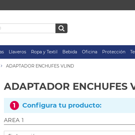
as
Llaveros
Ropa y Textil
Bebida
Oficina
Protección
Te
ADAPTADOR ENCHUFES VLIND
ADAPTADOR ENCHUFES 
1
Configura tu producto:
AREA 1