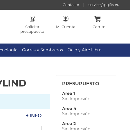
Contacto
service@ggifts.eu
Solicita
Mi Cuenta
Carrito
presupuesto
cnología
Gorras y Sombreros
Ocio y Aire Libre
VLIND
PRESUPUESTO
Area 1
Sin Impresión
Area 4
Sin Impresión
+ INFO
Area 2
Sin Impresión