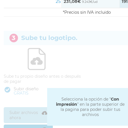
25
231,08€
19
9.243€/ud
Precios sin IVA incluido
3
Sube tu logotipo.
Sube tu propio diseño antes o después
de pagar
Subir diseño
GRATIS
Selecciona la opción de "
Con
impresión
" en la parte superior de
la pagina para poder subir tus
Subir archivos
archivos
ahora