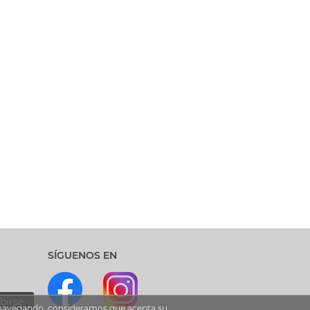
SÍGUENOS EN
birse
ua navegando, consideramos que acepta su