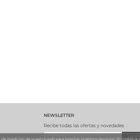
NEWSLETTER
Recibe todas las ofertas y novedades
Inscríbase
Suscri
a
so y de medición de nuestra web para mejorar nuestros servicios. Si contin