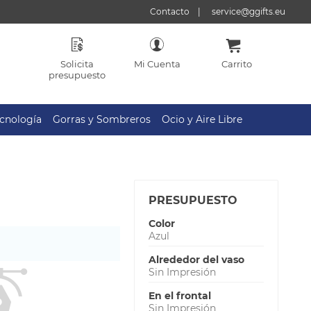
Contacto
service@ggifts.eu
Solicita
Mi Cuenta
Carrito
presupuesto
cnología
Gorras y Sombreros
Ocio y Aire Libre
PRESUPUESTO
Color
Azul
Alrededor del vaso
Sin Impresión
En el frontal
Sin Impresión