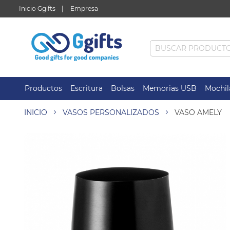
Inicio Ggifts
Empresa
Productos
Escritura
Bolsas
Memorias USB
Mochil
INICIO
VASOS PERSONALIZADOS
VASO AMELY