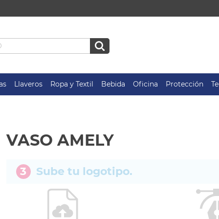
as
Llaveros
Ropa y Textil
Bebida
Oficina
Protección
Te
VASO AMELY
3
Sube tu logotipo.