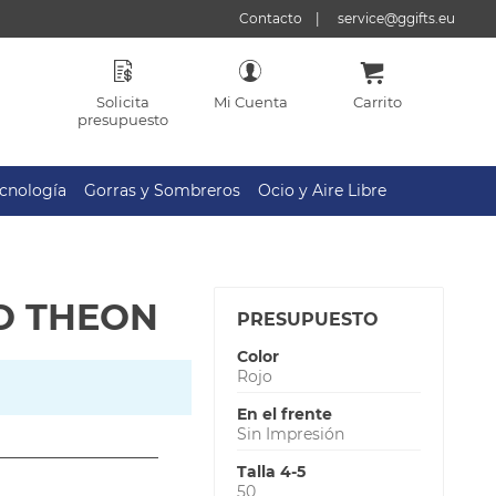
Contacto
service@ggifts.eu
Solicita
Mi Cuenta
Carrito
presupuesto
cnología
Gorras y Sombreros
Ocio y Aire Libre
O THEON
PRESUPUESTO
Color
Rojo
En el frente
Sin Impresión
Talla 4-5
50