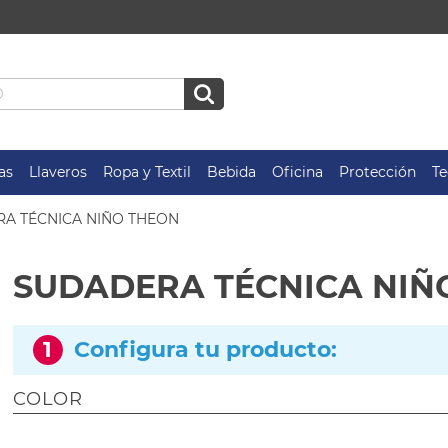
as
Llaveros
Ropa y Textil
Bebida
Oficina
Protección
Te
A TÉCNICA NIÑO THEON
SUDADERA TÉCNICA NIÑ
1
Configura tu producto:
COLOR