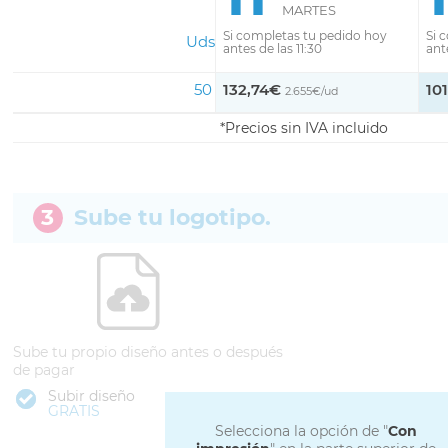
MARTES
Si completas tu pedido hoy
Si 
Uds
antes de las 11:30
ante
50
132,74€
10
2.655€/ud
Precios sin IVA incluido
3
Sube tu logotipo.
Sube tu propio diseño antes o después
de pagar
Subir diseño
GRATIS
Selecciona la opción de "
Con