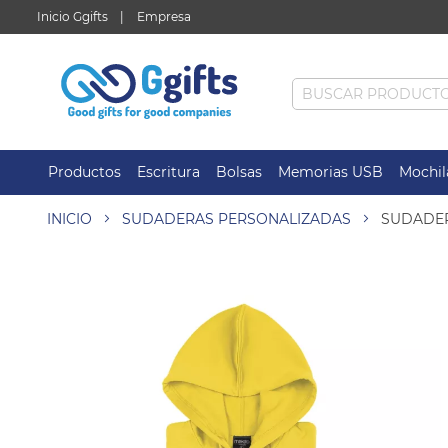
Inicio Ggifts
Empresa
Productos
Escritura
Bolsas
Memorias USB
Mochil
INICIO
SUDADERAS PERSONALIZADAS
SUDADER