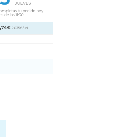
JUEVES
completas tu pedido hoy
s de las 11:30
1,74€
2.035€/ud