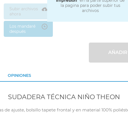
impresión
" en la parte superior de
la pagina para poder subir tus
Subir archivos
archivos
ahora
Los mandaré
después
AÑADIR
OPINIONES
SUDADERA TÉCNICA NIÑO THEON
 de ajuste, bolsillo tapete frontal y en material 100% polié