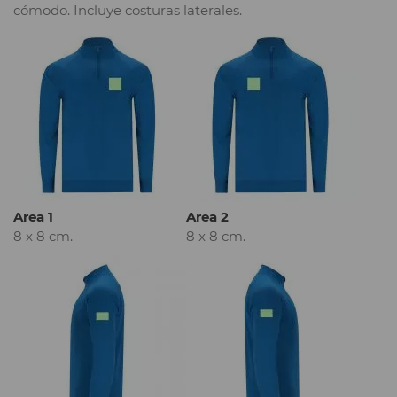
cómodo. Incluye costuras laterales.
Area 1
Area 2
8 x 8 cm.
8 x 8 cm.