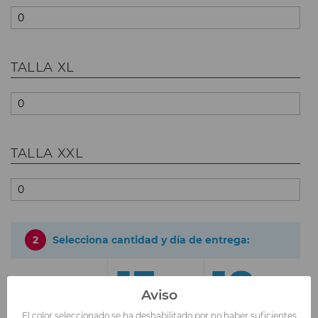
TALLA XL
TALLA XXL
2
Selecciona cantidad y día de entrega:
13
18
Aviso
AGOSTO
AGOSTO
El color seleccionado se ha deshabilitado por no haber suficientes