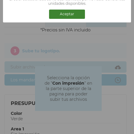
JUEVES
MARTES
unidades disponibles.
Aceptar
50
361,40€
321,40€
7.228€/ud
6.428€/ud
Precios sin IVA incluido
3
Sube tu logotipo.
Subir archivos ahora
Selecciona la opción
Los mandaré después
de "
Con impresión
" en
la parte superior de la
pagina para poder
subir tus archivos
PRESUPUESTO
Color
Verde
Area 1