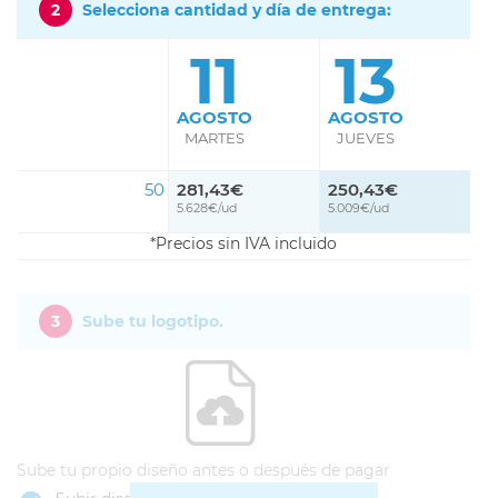
2
Selecciona cantidad y día de entrega:
11
13
AGOSTO
AGOSTO
MARTES
JUEVES
50
281,43€
250,43€
5.628€/ud
5.009€/ud
Precios sin IVA incluido
3
Sube tu logotipo.
Sube tu propio diseño antes o después de pagar