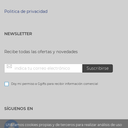
Politica de privacidad
NEWSLETTER
Recibe todas las ofertas y novedades
Inscríbase
Suscribirse
a
Doy mi permiso a Ggifts para recibir información comercial
nuestro
SÍGUENOS EN
boletín
de
Utilizamos cookies propias y de terceros para realizar análisis de uso