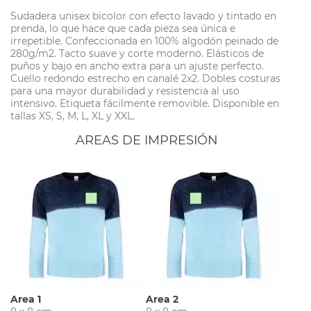
Sudadera unisex bicolor con efecto lavado y tintado en
prenda, lo que hace que cada pieza sea única e
irrepetible. Confeccionada en 100% algodón peinado de
280g/m2. Tacto suave y corte moderno. Elásticos de
puños y bajo en ancho extra para un ajuste perfecto.
Cuello redondo estrecho en canalé 2x2. Dobles costuras
para una mayor durabilidad y resistencia al uso
intensivo. Etiqueta fácilmente removible. Disponible en
tallas XS, S, M, L, XL y XXL.
AREAS DE IMPRESIÓN
Area 1
Area 2