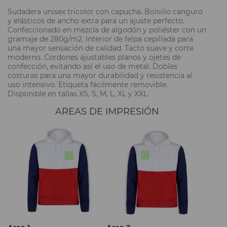
Sudadera unisex tricolor con capucha. Bolsillo canguro
y elásticos de ancho extra para un ajuste perfecto.
Confeccionado en mezcla de algodón y poliéster con un
gramaje de 280g/m2. Interior de felpa cepillada para
una mayor sensación de calidad. Tacto suave y corte
moderno. Cordones ajustables planos y ojetes de
confección, evitando así el uso de metal. Dobles
costuras para una mayor durabilidad y resistencia al
uso intensivo. Etiqueta fácilmente removible.
Disponible en tallas XS, S, M, L, XL y XXL.
AREAS DE IMPRESIÓN