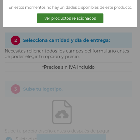
TALLA XXL
En estos momentos no hay unidades disponibles de este producto.
Ver productos relacionados
2
Selecciona cantidad y día de entrega:
Necesitas rellenar todos los campos del formulario antes
de poder elegir tu opción y precio.
Precios sin IVA incluido
3
Sube tu logotipo.
Sube tu propio diseño antes o después de pagar
Subir diseño