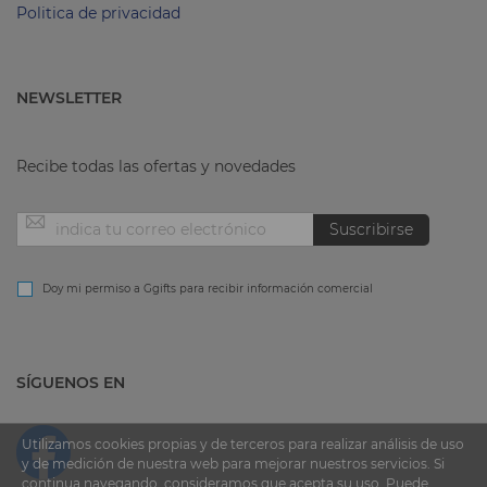
Politica de privacidad
NEWSLETTER
Recibe todas las ofertas y novedades
Inscríbase
Suscribirse
a
Doy mi permiso a Ggifts para recibir información comercial
nuestro
SÍGUENOS EN
boletín
de
Utilizamos cookies propias y de terceros para realizar análisis de uso
y de medición de nuestra web para mejorar nuestros servicios. Si
continua navegando, consideramos que acepta su uso. Puede