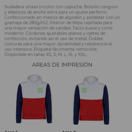
Sudadera unisex tricolor con capucha. Bolsillo canguro
y elásticos de ancho extra para un ajuste perfecto.
Confeccionado en mezcla de algodón y poliéster con un
gramaje de 280g/m2. Interior de felpa cepillada para
una mayor sensación de calidad. Tacto suave y corte
moderno. Cordones ajustables planos y ojetes de
confección, evitando así el uso de metal. Dobles
costuras para una mayor durabilidad y resistencia al
uso intensivo. Etiqueta fácilmente removible.
Disponible en tallas XS, S, M, L, XL y XXL.
AREAS DE IMPRESIÓN