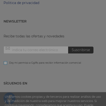
Politica de privacidad
NEWSLETTER
Recibe todas las ofertas y novedades
Inscríbase
Suscribirse
a
Doy mi permiso a Ggifts para recibir información comercial
nuestro
SÍGUENOS EN
boletín
de
Utilizamos cookies propias y de terceros para realizar análisis de uso
y de medición de nuestra web para mejorar nuestros servicios. Si
continua navegando, consideramos que acepta su uso. Puede