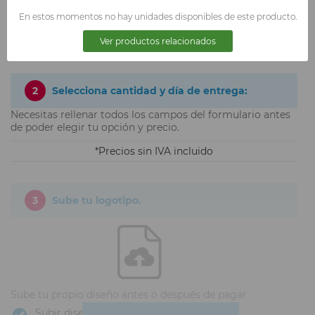
TALLA XXL
En estos momentos no hay unidades disponibles de este producto.
Ver productos relacionados
2
Selecciona cantidad y día de entrega:
Necesitas rellenar todos los campos del formulario antes
de poder elegir tu opción y precio.
Precios sin IVA incluido
3
Sube tu logotipo.
Sube tu propio diseño antes o después de pagar
Subir diseño