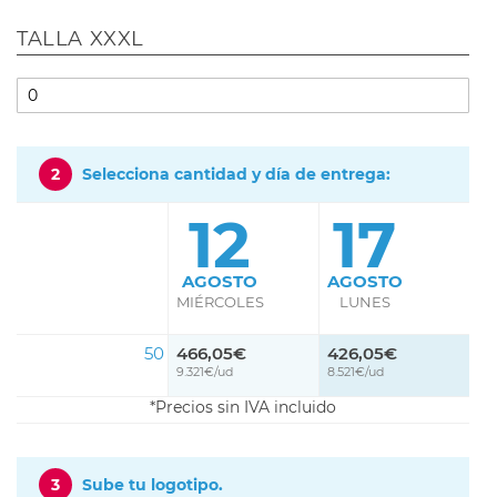
TALLA XXXL
2
Selecciona cantidad y día de entrega:
12
17
AGOSTO
AGOSTO
MIÉRCOLES
LUNES
50
466,05€
426,05€
9.321€/ud
8.521€/ud
Precios sin IVA incluido
3
Sube tu logotipo.