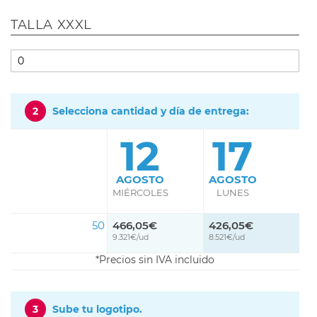
TALLA XXXL
2
Selecciona cantidad y día de entrega:
12
17
AGOSTO
AGOSTO
MIÉRCOLES
LUNES
50
466,05€
426,05€
9.321€/ud
8.521€/ud
Precios sin IVA incluido
3
Sube tu logotipo.