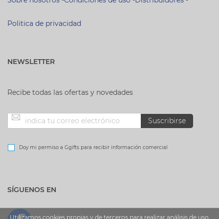
Sobre nosotros
-
Condiciones de uso
-
Distribuidores
-
Politica de privacidad
NEWSLETTER
Recibe todas las ofertas y novedades
Inscríbase
Suscribirse
a
Doy mi permiso a Ggifts para recibir información comercial
nuestro
SÍGUENOS EN
boletín
de
Utilizamos cookies propias y de terceros para realizar análisis de uso