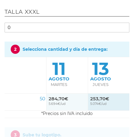
TALLA XXXL
2
Selecciona cantidad y día de entrega:
11
13
AGOSTO
AGOSTO
MARTES
JUEVES
50
284,70€
253,70€
5.694€/ud
5.074€/ud
Precios sin IVA incluido
3
Sube tu logotipo.