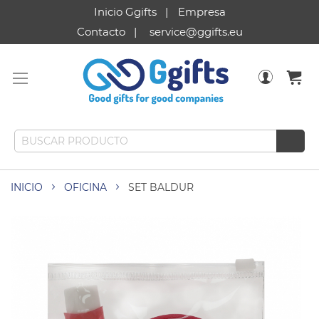
Inicio Ggifts
Empresa
Contacto
service@ggifts.eu
INICIO
OFICINA
SET BALDUR