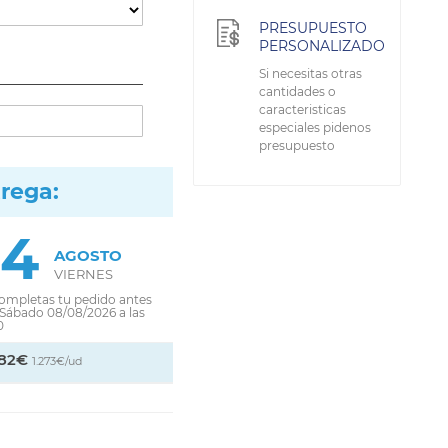
PRESUPUESTO
PERSONALIZADO
Si necesitas otras
cantidades o
caracteristicas
especiales pidenos
presupuesto
trega:
14
AGOSTO
VIERNES
completas tu pedido antes
 Sábado 08/08/2026 a las
0
,82€
1.273€/ud