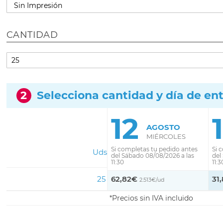
CANTIDAD
2
Selecciona cantidad y día de en
12
AGOSTO
MIÉRCOLES
Si completas tu pedido antes
Si 
Uds
del Sábado 08/08/2026 a las
del
11:30
11:3
25
62,82€
31
2.513€/ud
Precios sin IVA incluido