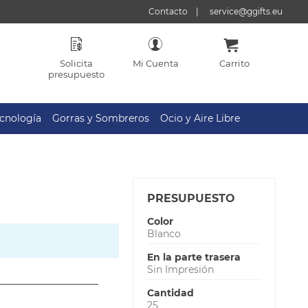
Contacto
service@ggifts.eu
Solicita
Mi Cuenta
Carrito
presupuesto
cnología
Gorras y Sombreros
Ocio y Aire Libre
PRESUPUESTO
Color
Blanco
En la parte trasera
Sin Impresión
Cantidad
25