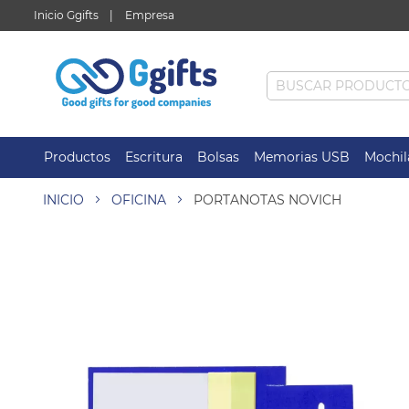
Inicio Ggifts
Empresa
Productos
Escritura
Bolsas
Memorias USB
Mochil
INICIO
OFICINA
PORTANOTAS NOVICH