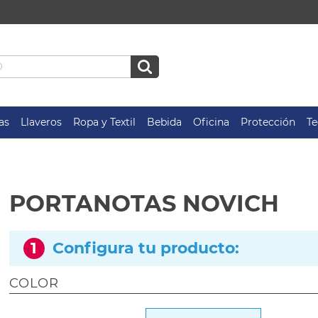
as
Llaveros
Ropa y Textil
Bebida
Oficina
Protección
Te
PORTANOTAS NOVICH
1
Configura tu producto:
COLOR