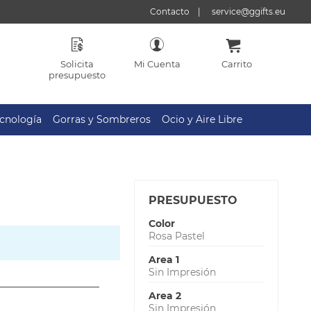
Contacto
service@ggifts.eu
Solicita
Mi Cuenta
Carrito
presupuesto
cnología
Gorras y Sombreros
Ocio y Aire Libre
PRESUPUESTO
Color
Rosa Pastel
Area 1
Sin Impresión
Area 2
Sin Impresión