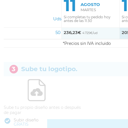
11
AGOSTO
MARTES
Si completas tu pedido hoy
Si 
Uds
antes de las 11:30
ante
50
236,23€
20
4.725€/ud
Precios sin IVA incluido
3
Sube tu logotipo.
Sube tu propio diseño antes o después
de pagar
Subir diseño
GRATIS