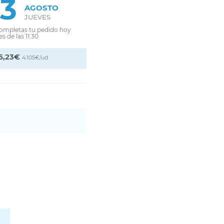
13
AGOSTO
JUEVES
completas tu pedido hoy
s de las 11:30
5,23€
4.105€/ud