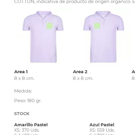
COTTON, indicativa de producto de origen organico. Eti
Area 1
Area 2
A
8 x 8 cm.
8 x 8 cm.
8
Medida:
Peso: 180 gr.
STOCK
Amarillo Pastel
Azul Pastel
XS: 370 Uds.
XS: 559 Uds.