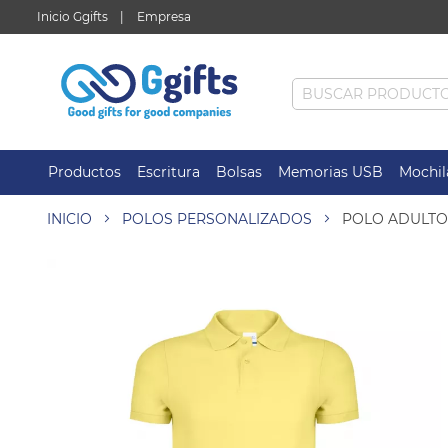
Inicio Ggifts
Empresa
Productos
Escritura
Bolsas
Memorias USB
Mochil
INICIO
POLOS PERSONALIZADOS
POLO ADULTO