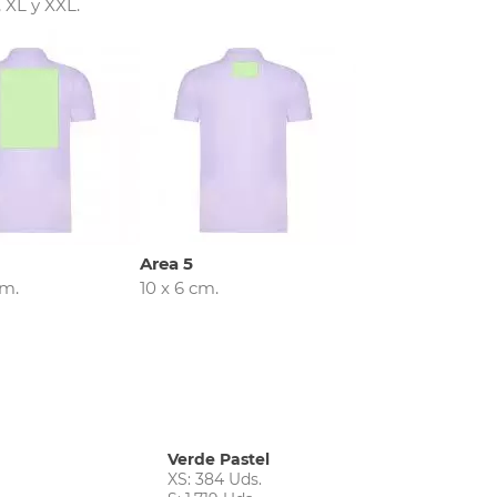
 XL y XXL.
Area 5
cm.
10 x 6 cm.
Verde Pastel
XS: 384 Uds.