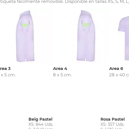
queta fácilmente removible. Disponible en tallas XS, S, M, L,
rea 3
Area 4
Area 6
 x 5 cm.
8 x 5 cm.
28 x 40 
Beig Pastel
Rosa Pastel
XS: 844 Uds.
XS: 357 Uds.