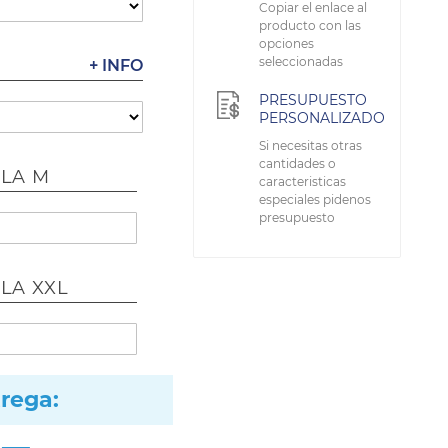
Copiar el enlace al
producto con las
opciones
seleccionadas
+ INFO
PRESUPUESTO
PERSONALIZADO
Si necesitas otras
cantidades o
LLA M
caracteristicas
especiales pidenos
presupuesto
LLA XXL
trega: