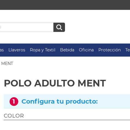
as
Llaveros
Ropa y Textil
Bebida
Oficina
Protección
Te
 MENT
POLO ADULTO MENT
1
Configura tu producto:
COLOR