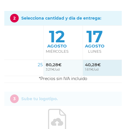
2
Selecciona cantidad y día de entrega:
12
17
AGOSTO
AGOSTO
MIÉRCOLES
LUNES
25
80,28€
40,28€
3.211€/ud
1.611€/ud
Precios sin IVA incluido
3
Sube tu logotipo.