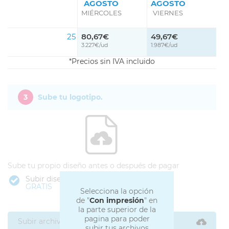
AGOSTO
AGOSTO
MIÉRCOLES
VIERNES
25
80,67€
49,67€
3.227€/ud
1.987€/ud
Precios sin IVA incluido
3
Sube tu logotipo.
Sube tu propio diseño antes o después de pagar
Subir diseño
GRATIS
Selecciona la opción
de "
Con impresión
" en
la parte superior de la
pagina para poder
Subir archivos ahora
subir tus archivos