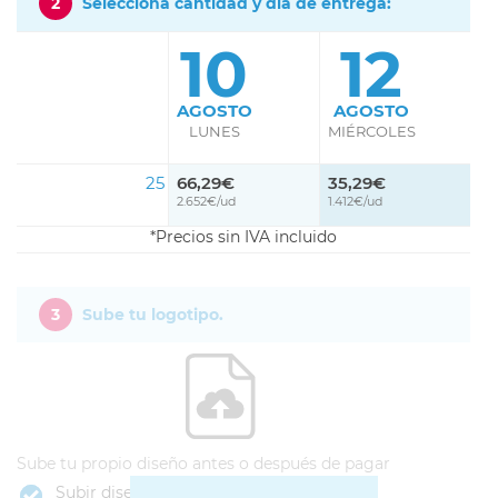
2
Selecciona cantidad y día de entrega:
10
12
AGOSTO
AGOSTO
LUNES
MIÉRCOLES
25
66,29€
35,29€
2.652€/ud
1.412€/ud
Precios sin IVA incluido
3
Sube tu logotipo.
Sube tu propio diseño antes o después de pagar
Subir diseño