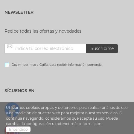
NEWSLETTER
Recibe todas las ofertas y novedades
Inscríbase
Suscribirse
a
Doy mi permiso a Ggifts para recibir información comercial
nuestro
SÍGUENOS EN
boletín
de
Utilizamos cookies propias y de terceros para realizar análisis de uso
y de medición de nuestra web para mejorar nuestros servicios. Si
continua navegando, consideramos que acepta su uso. Puede
noticias:
cambiar la configuración u obtener
más información
Entendido