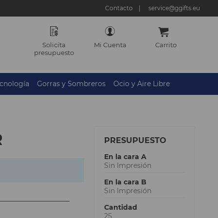
Contacto
service@ggifts.eu
Solicita
Mi Cuenta
Carrito
presupuesto
cnología
Gorras y Sombreros
Ocio y Aire Libre
R
PRESUPUESTO
En la cara A
Sin Impresión
En la cara B
Sin Impresión
Cantidad
25