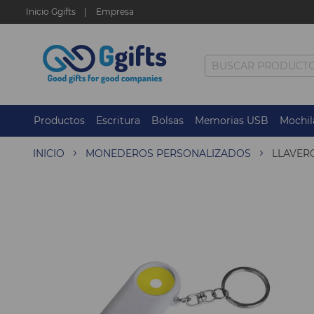
Inicio Ggifts
Empresa
Productos
Escritura
Bolsas
Memorias USB
Mochil
INICIO
MONEDEROS PERSONALIZADOS
LLAVER