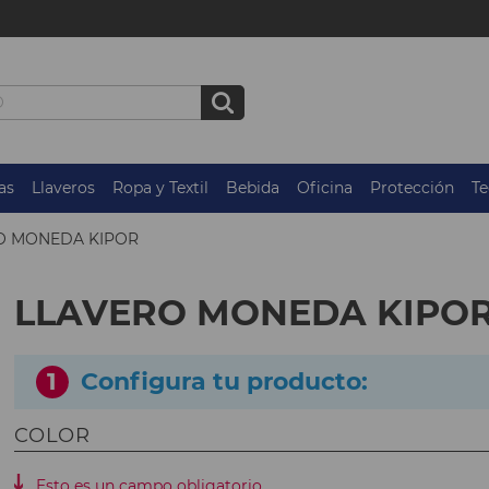
as
Llaveros
Ropa y Textil
Bebida
Oficina
Protección
Te
O MONEDA KIPOR
LLAVERO MONEDA KIPO
1
Configura tu producto:
COLOR
Esto es un campo obligatorio.